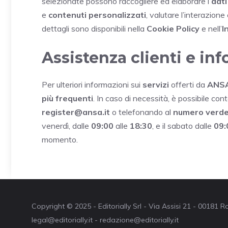
selezionate possono raccogliere ed elaborare i
dati
e
contenuti personalizzati
, valutare l’interazione
dettagli sono disponibili nella
Cookie Policy
e nell’
I
Assistenza clienti e inf
Per ulteriori informazioni sui
servizi
offerti da
ANSA
più frequenti
. In caso di necessità, è possibile cont
register@ansa.it
o telefonando al
numero verd
venerdì, dalle
09:00
alle
18:30
, e il sabato dalle
09:
momento.
Copyright © 2025 - Editorially Srl - Via Assisi 21 - 00181
legal@editorially.it - redazione@editorially.it