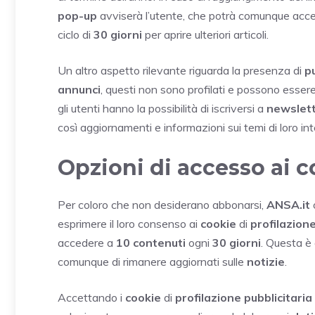
pop-up
avviserà l’utente, che potrà comunque acced
ciclo di
30 giorni
per aprire ulteriori articoli.
Un altro aspetto rilevante riguarda la presenza di
p
annunci
, questi non sono profilati e possono esser
gli utenti hanno la possibilità di iscriversi a
newslett
così aggiornamenti e informazioni sui temi di loro in
Opzioni di accesso ai 
Per coloro che non desiderano abbonarsi,
ANSA.it
esprimere il loro consenso ai
cookie
di
profilazion
accedere a
10 contenuti
ogni
30 giorni
. Questa è
comunque di rimanere aggiornati sulle
notizie
.
Accettando i
cookie
di
profilazione pubblicitaria