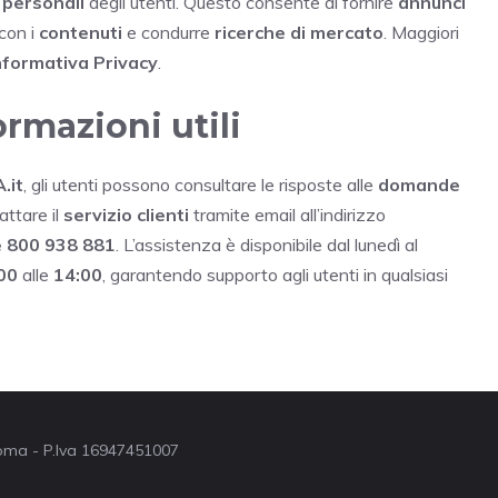
 personali
degli utenti. Questo consente di fornire
annunci
 con i
contenuti
e condurre
ricerche di mercato
. Maggiori
nformativa Privacy
.
ormazioni utili
.it
, gli utenti possono consultare le risposte alle
domande
attare il
servizio clienti
tramite email all’indirizzo
e
800 938 881
. L’assistenza è disponibile dal lunedì al
00
alle
14:00
, garantendo supporto agli utenti in qualsiasi
 Roma - P.Iva 16947451007