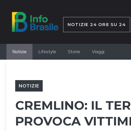
Vai
al
contenuto
NOTIZIE 24 ORE SU 24
Notizie
Lifestyle
Storie
Viaggi
NOTIZIE
CREMLINO: IL T
PROVOCA VITTIME