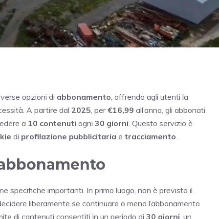
iverse opzioni di
abbonamento
, offrendo agli utenti la
ecessità. A partire dal
2025
, per
€16,99
all’anno, gli abbonati
ccedere a
10 contenuti
ogni
30 giorni
. Questo servizio è
kie
di
profilazione pubblicitaria
e
tracciamento
.
di abbonamento
e specifiche importanti. In primo luogo, non è previsto il
di decidere liberamente se continuare o meno l’abbonamento
mite di contenuti consentiti in un periodo di
30 giorni
, un