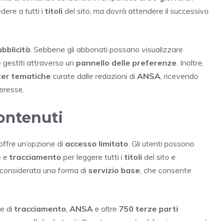
ere a tutti i
titoli
del sito, ma dovrà attendere il successivo
ubblicità
. Sebbene gli abbonati possano visualizzare
e gestiti attraverso un
pannello delle preferenze
. Inoltre,
er tematiche
curate dalle redazioni di
ANSA
, ricevendo
teresse.
contenuti
offre un’opzione di
accesso limitato
. Gli utenti possono
e
e
tracciamento
per leggere tutti i
titoli
del sito e
 considerata una forma di
servizio base
, che consente
e di
tracciamento
,
ANSA
e oltre
750 terze parti