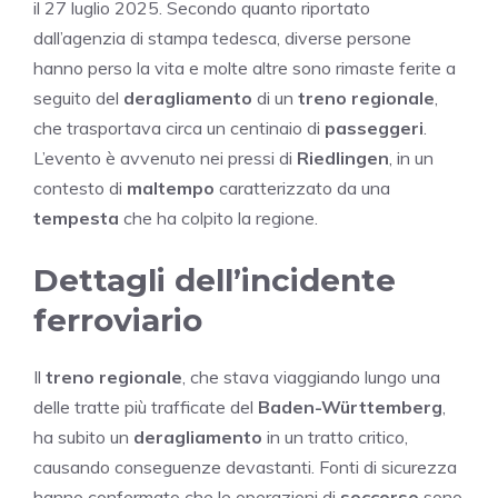
il 27 luglio 2025. Secondo quanto riportato
dall’agenzia di stampa tedesca, diverse persone
hanno perso la vita e molte altre sono rimaste ferite a
seguito del
deragliamento
di un
treno regionale
,
che trasportava circa un centinaio di
passeggeri
.
L’evento è avvenuto nei pressi di
Riedlingen
, in un
contesto di
maltempo
caratterizzato da una
tempesta
che ha colpito la regione.
Dettagli dell’incidente
ferroviario
Il
treno regionale
, che stava viaggiando lungo una
delle tratte più trafficate del
Baden-Württemberg
,
ha subito un
deragliamento
in un tratto critico,
causando conseguenze devastanti. Fonti di sicurezza
hanno confermato che le operazioni di
soccorso
sono