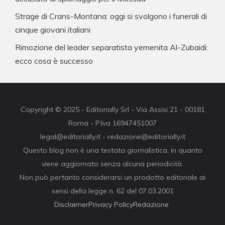
Strage di Crans-Montana: oggi si svolgono i funerali di
cinque giovani italiani
Rimozione del leader separatista yemenita Al-Zubaidi:
ecco cosa è successo
Copyright © 2025 - Editorially Srl - Via Assisi 21 - 00181
Roma - P.Iva 16947451007
legal@editorially.it - redazione@editorially.it
Questo blog non è una testata giornalistica, in quanto
viene aggiornato senza alcuna periodicità.
Non può pertanto considerarsi un prodotto editoriale ai
sensi della legge n. 62 del 07.03.2001
Disclaimer
Privacy Policy
Redazione