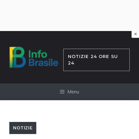
×
Vai
al
contenuto
NOTIZIE 24 ORE SU
24
Menu
NOTIZIE