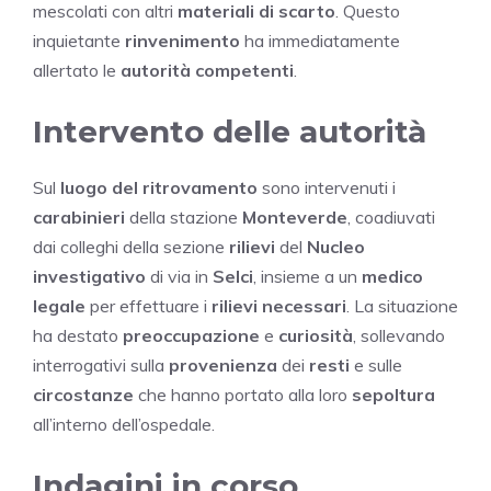
mescolati con altri
materiali di scarto
. Questo
inquietante
rinvenimento
ha immediatamente
allertato le
autorità competenti
.
Intervento delle autorità
Sul
luogo del ritrovamento
sono intervenuti i
carabinieri
della stazione
Monteverde
, coadiuvati
dai colleghi della sezione
rilievi
del
Nucleo
investigativo
di via in
Selci
, insieme a un
medico
legale
per effettuare i
rilievi necessari
. La situazione
ha destato
preoccupazione
e
curiosità
, sollevando
interrogativi sulla
provenienza
dei
resti
e sulle
circostanze
che hanno portato alla loro
sepoltura
all’interno dell’ospedale.
Indagini in corso