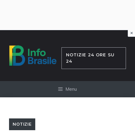
×
Vai
al
contenuto
NOTIZIE 24 ORE SU
24
Menu
NOTIZIE