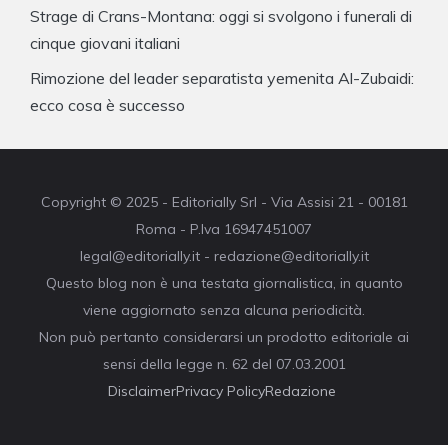
Strage di Crans-Montana: oggi si svolgono i funerali di
cinque giovani italiani
Rimozione del leader separatista yemenita Al-Zubaidi:
ecco cosa è successo
Copyright © 2025 - Editorially Srl - Via Assisi 21 - 00181
Roma - P.Iva 16947451007
legal@editorially.it - redazione@editorially.it
Questo blog non è una testata giornalistica, in quanto
viene aggiornato senza alcuna periodicità.
Non può pertanto considerarsi un prodotto editoriale ai
sensi della legge n. 62 del 07.03.2001
Disclaimer
Privacy Policy
Redazione