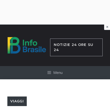
×
Vai
al
contenuto
NOTIZIE 24 ORE SU
24
Menu
VIAGGI