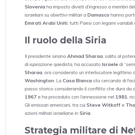
Slovenia
ha imposto divieti d’ingresso a membri del 
israeliani su obiettivi militari a
Damasco
hanno porta
Emirati Arabi Uniti
, tutti Paesi con legami variabil
Il ruolo della Siria
Il presidente siriano
Ahmad Sharaa
, salito al pot
di ispirazione qaedista, ha accusato
Israele
di “semi
Sharaa
, ora considerato un interlocutore legittimo 
Washington
. La
Casa Bianca
sta cercando di faci
passo storico considerando il conflitto che dura da 
1967
e ha proceduto con l’annessione nel
1981
, r
Gli emissari americani, tra cui
Steve Witkoff
e
Tho
azioni militari israeliane in
Siria
.
Strategia militare di N