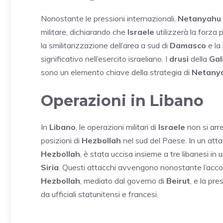
Nonostante le pressioni internazionali,
Netanyahu
militare, dichiarando che
Israele
utilizzerà la forza 
la smilitarizzazione dell’area a sud di
Damasco
e la
significativo nell’esercito israeliano. I
drusi
della
Gal
sono un elemento chiave della strategia di
Netany
Operazioni in Libano
In
Libano
, le operazioni militari di
Israele
non si arr
posizioni di
Hezbollah
nel sud del Paese. In un atta
Hezbollah
, è stata uccisa insieme a tre libanesi i
Siria
. Questi attacchi avvengono nonostante l’acco
Hezbollah
, mediato dal governo di
Beirut
, e la pr
da ufficiali statunitensi e francesi.