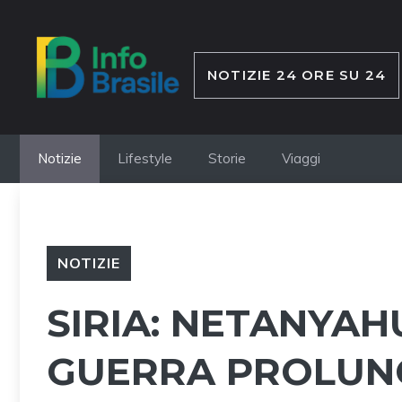
Vai
al
contenuto
NOTIZIE 24 ORE SU 24
Notizie
Lifestyle
Storie
Viaggi
NOTIZIE
SIRIA: NETANYA
GUERRA PROLUN