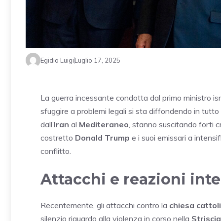
Egidio Luigi
Luglio 17, 2025
La guerra incessante condotta dal primo ministro is
sfuggire a problemi legali si sta diffondendo in tutto 
dall’
Iran
al
Mediteraneo
, stanno suscitando forti c
costretto
Donald Trump
e i suoi emissari a intensif
conflitto.
Attacchi e reazioni int
Recentemente, gli attacchi contro la
chiesa cattol
silenzio riguardo alla violenza in corso nella
Striscia