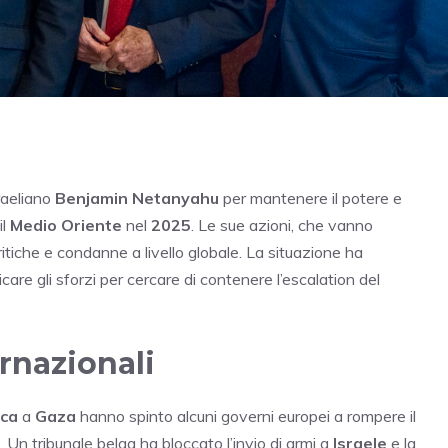
raeliano
Benjamin Netanyahu
per mantenere il potere e
il
Medio Oriente
nel
2025
. Le sue azioni, che vanno
ritiche e condanne a livello globale. La situazione ha
icare gli sforzi per cercare di contenere l’escalation del
ernazionali
ica
a
Gaza
hanno spinto alcuni governi europei a rompere il
. Un tribunale belga ha bloccato l’invio di armi a
Israele
e la