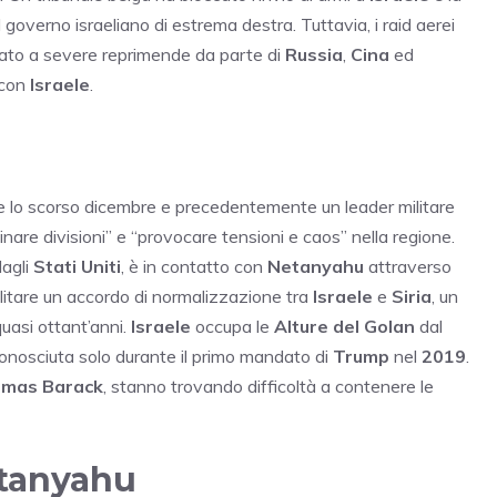
governo israeliano di estrema destra. Tuttavia, i raid aerei
to a severe reprimende da parte di
Russia
,
Cina
ed
i con
Israele
.
ere lo scorso dicembre e precedentemente un leader militare
nare divisioni” e “provocare tensioni e caos” nella regione.
dagli
Stati Uniti
, è in contatto con
Netanyahu
attraverso
litare un accordo di normalizzazione tra
Israele
e
Siria
, un
quasi ottant’anni.
Israele
occupa le
Alture del Golan
dal
iconosciuta solo durante il primo mandato di
Trump
nel
2019
.
mas Barack
, stanno trovando difficoltà a contenere le
etanyahu