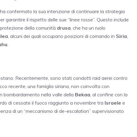
ha confermato la sua intenzione di continuare la strategia
per garantire il rispetto delle sue “linee rosse”. Questo include
 protezione della comunità
drusa
, che ha un ruolo
ilea
, alcuni dei quali occupano posizioni di comando in
Siria
,
ahu
.
estano. Recentemente, sono stati condotti raid aerei contro
cco recente, una famiglia siriana, non coinvolta con
n un bombardamento nella valle della
Bekaa
, al confine con la
rdo di cessate il fuoco raggiunto a novembre tra
Israele
e
esenza di un “meccanismo di de-escalation” supervisionato