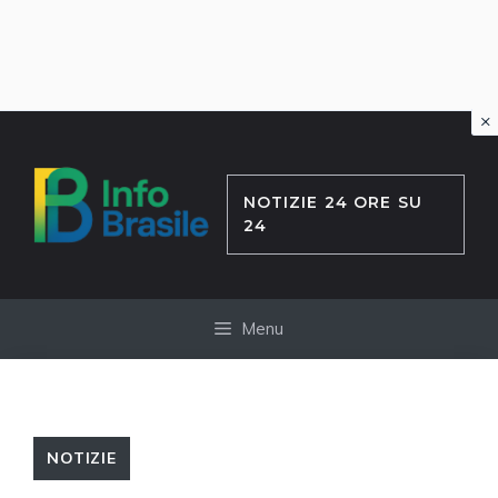
×
Vai
al
contenuto
NOTIZIE 24 ORE SU
24
Menu
NOTIZIE