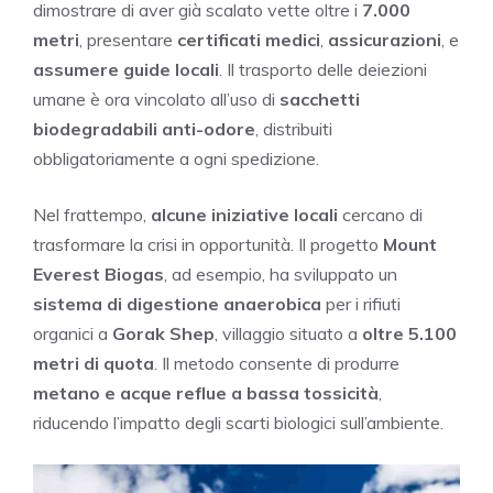
dimostrare di aver già scalato vette oltre i
7.000
metri
, presentare
certificati medici
,
assicurazioni
, e
assumere guide locali
. Il trasporto delle deiezioni
umane è ora vincolato all’uso di
sacchetti
biodegradabili anti-odore
, distribuiti
obbligatoriamente a ogni spedizione.
Nel frattempo,
alcune iniziative locali
cercano di
trasformare la crisi in opportunità. Il progetto
Mount
Everest Biogas
, ad esempio, ha sviluppato un
sistema di digestione anaerobica
per i rifiuti
organici a
Gorak Shep
, villaggio situato a
oltre 5.100
metri di quota
. Il metodo consente di produrre
metano e acque reflue a bassa tossicità
,
riducendo l’impatto degli scarti biologici sull’ambiente.