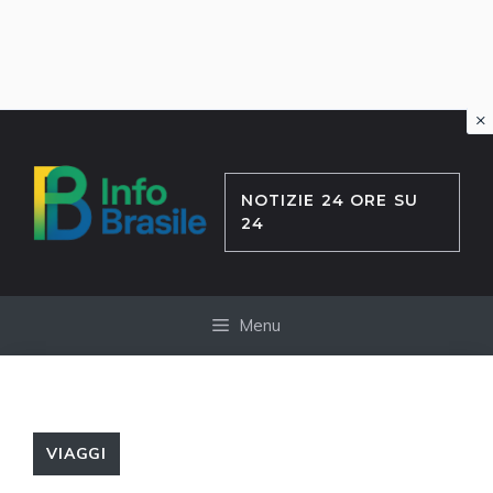
×
Vai
al
contenuto
NOTIZIE 24 ORE SU
24
Menu
VIAGGI