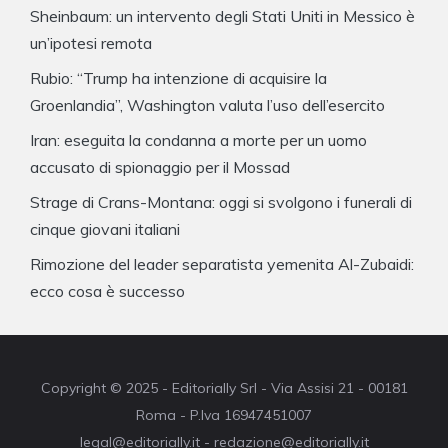
Sheinbaum: un intervento degli Stati Uniti in Messico è
un’ipotesi remota
Rubio: “Trump ha intenzione di acquisire la
Groenlandia”, Washington valuta l’uso dell’esercito
Iran: eseguita la condanna a morte per un uomo
accusato di spionaggio per il Mossad
Strage di Crans-Montana: oggi si svolgono i funerali di
cinque giovani italiani
Rimozione del leader separatista yemenita Al-Zubaidi:
ecco cosa è successo
Copyright © 2025 - Editorially Srl - Via Assisi 21 - 00181
Roma - P.Iva 16947451007
legal@editorially.it - redazione@editorially.it