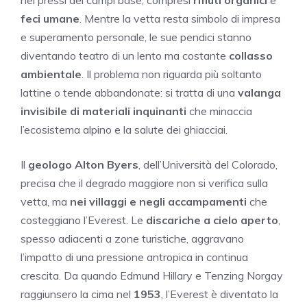
nei pressi dei campi base, compresi
rifiuti organici
e
feci umane
. Mentre la vetta resta simbolo di impresa
e superamento personale, le sue pendici stanno
diventando teatro di un lento ma costante
collasso
ambientale
. Il problema non riguarda più soltanto
lattine o tende abbandonate: si tratta di una
valanga
invisibile di materiali inquinanti
che minaccia
l’ecosistema alpino e la salute dei ghiacciai.
Il
geologo Alton Byers
, dell’Università del Colorado,
precisa che il degrado maggiore non si verifica sulla
vetta, ma
nei villaggi e negli accampamenti
che
costeggiano l’Everest. Le
discariche a cielo aperto
,
spesso adiacenti a zone turistiche, aggravano
l’impatto di una pressione antropica in continua
crescita. Da quando Edmund Hillary e Tenzing Norgay
raggiunsero la cima nel
1953
, l’Everest è diventato la