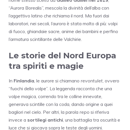
nome stesso scelto da
Galileo Galilei nel 1619
,
“Aurora Borealis”, mescola la divinità dell’alba con
l’aggettivo latino che richiama il nord. Ma fuori dai
laboratori, nei secoli, l’aurora è stata molto di più: volpi
di fuoco, ghiandaie sacre, anime dei bambini e perfino
l’armatura scintillante delle Valchirie.
Le storie del Nord Europa
tra spiriti e magie
In
Finlandia
, le aurore si chiamano
revontulet
, ovvero
“fuochi della volpe”. La leggenda racconta che una
volpe magica, correndo tra le colline innevate,
generava scintille con la coda, dando origine a quei
bagliori nel cielo. Per altri, la parola
repo
si riferiva
invece a
sortilegi antichi
, una battaglia tra oscurità e
luce che si giocava sopra le teste degli uomini.