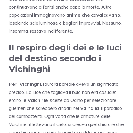
continuavano a ferirsi anche dopo la morte. Altre
popolazioni immaginavano
anime che cavalcavano
,
lasciando scie luminose e bagliori improvvisi. Nessuno,
insomma, restava indifferente.
Il respiro degli dei e le luci
del destino secondo i
Vichinghi
Per i
Vichinghi
, l’aurora boreale aveva un significato
preciso. La luce che tagliava il buio non era casuale:
erano
le Valchirie
, scelte da Odino per selezionare i
guerrieri che sarebbero andati nel
Valhalla
, il paradiso
dei combattenti. Ogni volta che le armature delle
Valchirie riflettevano il cielo, si creava quel chiarore che
oggi chiamiamo aurora. E quei fasci di luce servivano