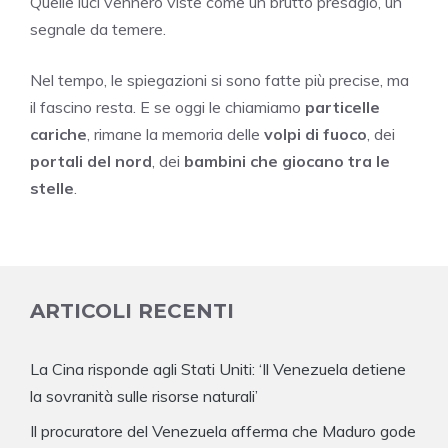
Quelle luci vennero viste come un brutto presagio, un
segnale da temere.
Nel tempo, le spiegazioni si sono fatte più precise, ma
il fascino resta. E se oggi le chiamiamo
particelle
cariche
, rimane la memoria delle
volpi di fuoco
, dei
portali del nord
, dei
bambini che giocano tra le
stelle
.
ARTICOLI RECENTI
La Cina risponde agli Stati Uniti: ‘Il Venezuela detiene
la sovranità sulle risorse naturali’
Il procuratore del Venezuela afferma che Maduro gode