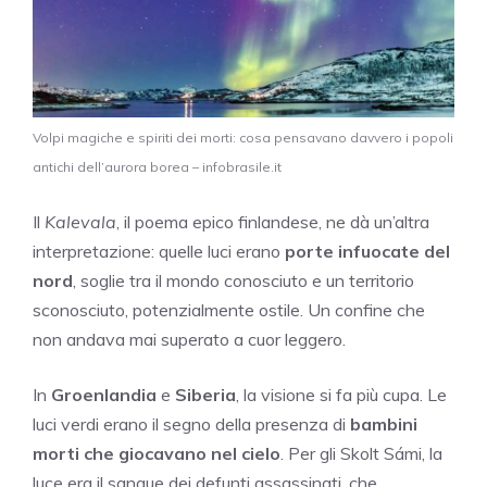
Volpi magiche e spiriti dei morti: cosa pensavano davvero i popoli
antichi dell’aurora borea – infobrasile.it
Il
Kalevala
, il poema epico finlandese, ne dà un’altra
interpretazione: quelle luci erano
porte infuocate del
nord
, soglie tra il mondo conosciuto e un territorio
sconosciuto, potenzialmente ostile. Un confine che
non andava mai superato a cuor leggero.
In
Groenlandia
e
Siberia
, la visione si fa più cupa. Le
luci verdi erano il segno della presenza di
bambini
morti che giocavano nel cielo
. Per gli Skolt Sámi, la
luce era il sangue dei defunti assassinati, che