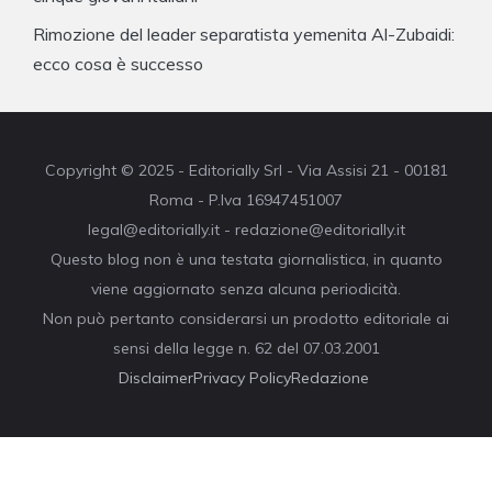
Rimozione del leader separatista yemenita Al-Zubaidi:
ecco cosa è successo
Copyright © 2025 - Editorially Srl - Via Assisi 21 - 00181
Roma - P.Iva 16947451007
legal@editorially.it - redazione@editorially.it
Questo blog non è una testata giornalistica, in quanto
viene aggiornato senza alcuna periodicità.
Non può pertanto considerarsi un prodotto editoriale ai
sensi della legge n. 62 del 07.03.2001
Disclaimer
Privacy Policy
Redazione