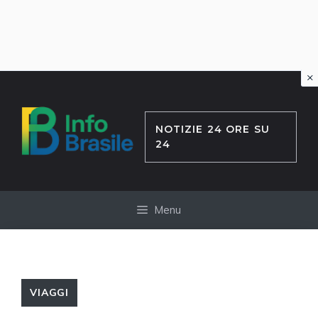
×
Vai
al
contenuto
NOTIZIE 24 ORE SU
24
Menu
VIAGGI